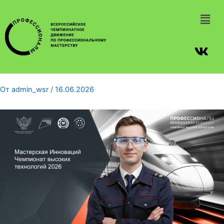
От
admin_wsr
/
16.06.2026