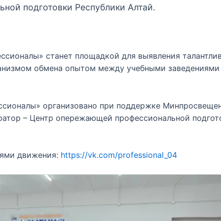
ьной подготовки Республики Алтай.
ссионалы» станет площадкой для выявления талантли
низмом обмена опытом между учебными заведениями
сионалы» организовано при поддержке Минпросвещен
ратор – Центр опережающей профессиональной подгот
тями движения:
https://vk.com/professional_04