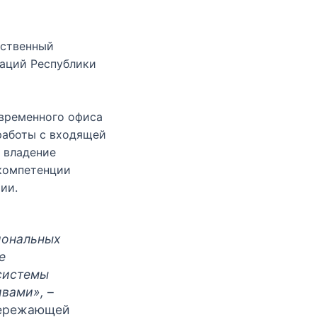
йственный
заций Республики
временного офиса
работы с входящей
 владение
компетенции
ии.
иональных
е
системы
ивами»,
–
опережающей