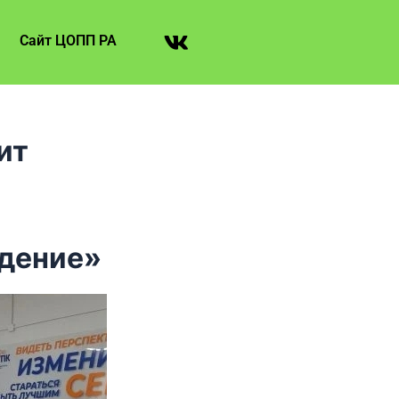
Сайт ЦОПП РА
ит
едение»