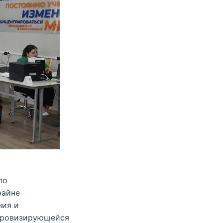
по
райне
ния и
ифровизирующейся