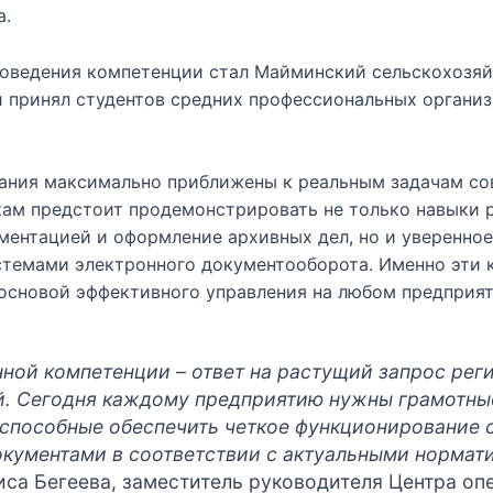
а.
оведения компетенции стал Майминский сельскохозя
й принял студентов средних профессиональных органи
ания максимально приближены к реальным задачам со
икам предстоит продемонстрировать не только навыки 
ментацией и оформление архивных дел, но и уверенное
темами электронного документооборота. Именно эти 
 основой эффективного управления на любом предприят
нной компетенции – ответ на растущий запрос рег
й. Сегодня каждому предприятию нужны грамотны
 способные обеспечить четкое функционирование 
окументами в соответствии с актуальными нормат
иса Бегеева, заместитель руководителя Центра 