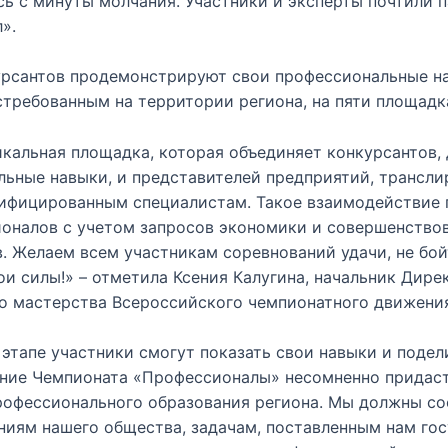
ь с минуты молчания. Участники и эксперты почтили 
».
урсантов продемонстрируют свои профессиональные н
требованным на территории региона, на пяти площадк
икальная площадка, которая объединяет конкурсантов
льные навыки, и представителей предприятий, трансл
лифицированным специалистам. Такое взаимодействие 
ионалов с учетом запросов экономики и совершенство
. Желаем всем участникам соревнований удачи, не бой
вои силы!» – отметила Ксения Калугина, начальник Дире
о мастерства Всероссийского чемпионатного движения
этапе участники смогут показать свои навыки и подел
ение Чемпионата «Профессионалы» несомненно придаст
рофессионального образования региона. Мы должны со
иям нашего общества, задачам, поставленным нам гос