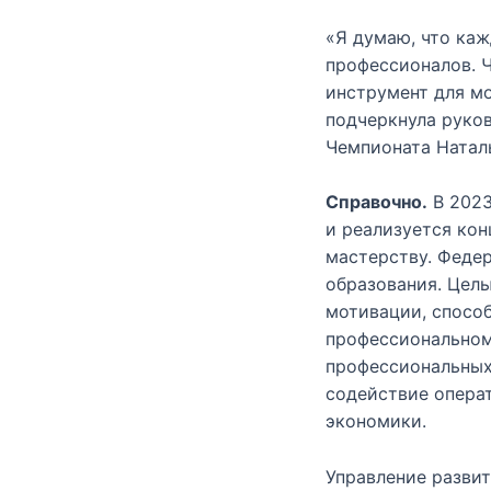
«Я думаю, что ка
профессионалов. 
инструмент для м
подчеркнула руко
Чемпионата Натал
Справочно.
В 2023
и реализуется ко
мастерству. Феде
образования. Цел
мотивации, спосо
профессиональном
профессиональных
содействие опера
экономики.
Управление разви