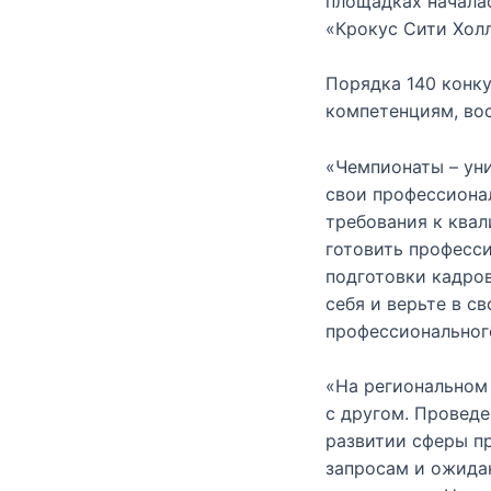
площадках началас
«Крокус Сити Холл
Порядка 140 конк
компетенциям, вос
«Чемпионаты – ун
свои профессиона
требования к ква
готовить професс
подготовки кадров
себя и верьте в с
профессиональног
«На региональном 
с другом. Провед
развитии сферы п
запросам и ожидан