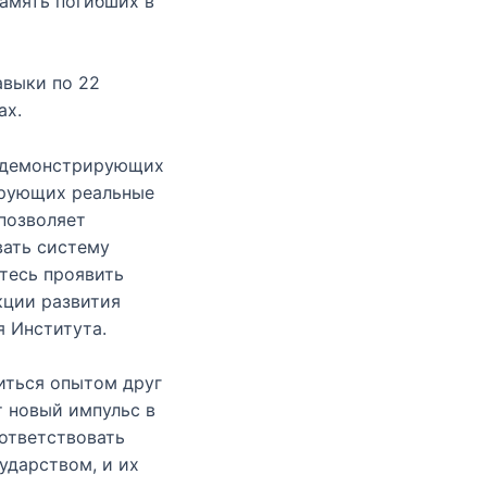
память погибших в
авыки по 22
ах.
, демонстрирующих
ирующих реальные
позволяет
вать систему
тесь проявить
кции развития
 Института.
иться опытом друг
 новый импульс в
ответствовать
ударством, и их