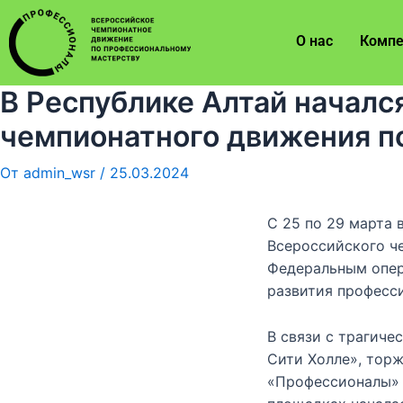
О нас
Компе
В Республике Алтай началс
чемпионатного движения п
От
admin_wsr
/
25.03.2024
С 25 по 29 марта 
Всероссийского ч
Федеральным опер
развития професс
В связи с трагич
Сити Холле», тор
«Профессионалы» 