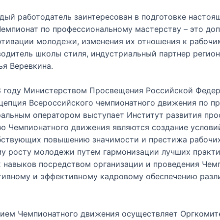
ждый работодатель заинтересован в подготовке настоя
Чемпионат по профессиональному мастерству – это до
отивации молодежи, изменения их отношения к рабочи
водитель школы стиля, индустриальный партнер регион
ья Веревкина.
 году Министерством Просвещения Российской Федер
нцепция Всероссийского чемпионатного движения по п
ральным оператором выступает Институт развития про
ью Чемпионатного движения являются создание услови
бствующих повышению значимости и престижа рабочих
у росту молодежи путем гармонизации лучших практи
 навыков посредством организации и проведения Чемп
тивному и эффективному кадровому обеспечению разл
тием Чемпионатного движения осуществляет Оргкомит