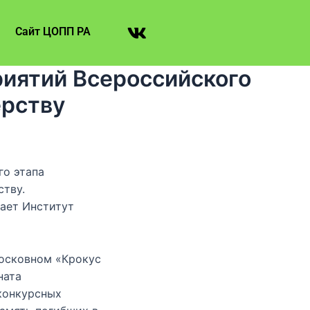
Сайт ЦОПП РА
риятий Всероссийского
ерству
го этапа
тву.
ает Институт
московном «Крокус
ната
конкурсных