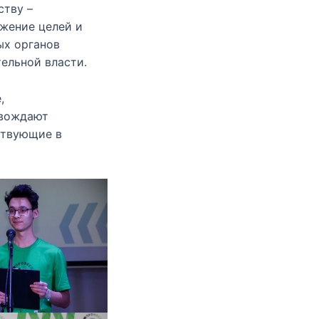
ству –
жение целей и
ых органов
ельной власти.
,
овождают
ствующие в