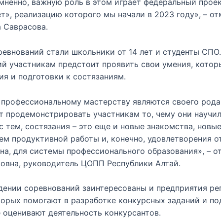
мненно, важную роль в этом играет федеральный прое
», реализацию которого мы начали в 2023 году», – о
 Саврасова.
евнований стали школьники от 14 лет и студенты СПО.
ий участникам предстоит проявить свои умения, котор
ия и подготовки к состязаниям.
 профессиональному мастерству являются своего рода
 продемонстрировать участникам то, чему они научили
с тем, состязания – это еще и новые знакомства, новые
м продуктивной работы и, конечно, удовлетворения о
на, для системы профессионального образования», – о
ровна, руководитель ЦОПП Республики Алтай.
дении соревнований заинтересованы и предприятия ре
торых помогают в разработке конкурсных заданий и по
е оценивают деятельность конкурсантов.