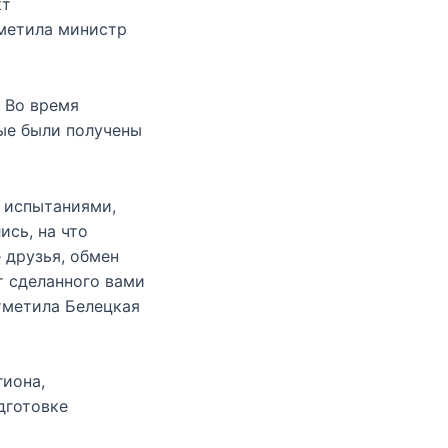
кт
тметила министр
 Во время
ые были получены
 испытаниями,
сь, на что
 друзья, обмен
т сделанного вами
тметила Белецкая
гиона,
дготовке