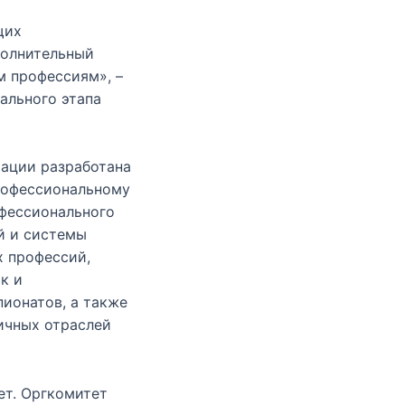
щих
полнительный
м профессиям», –
ального этапа
ации разработана
рофессиональному
фессионального
й и системы
 профессий,
к и
ионатов, а также
ичных отраслей
ет. Оргкомитет