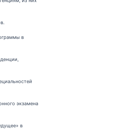
тенциям, из них
в.
рограммы в
нденции,
пециальностей
онного экзамена
удущее» в