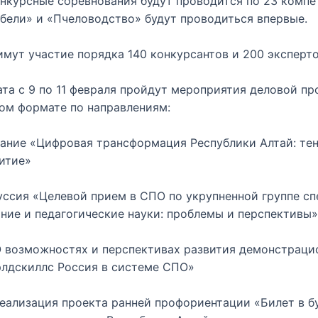
нкурсные соревнования будут проводится по 23 компе
бели» и «Пчеловодство» будут проводиться впервые.
мут участие порядка 140 конкурсантов и 200 эксперто
та с 9 по 11 февраля пройдут мероприятия деловой п
ом формате по направлениям:
дание «Цифровая трансформация Республики Алтай: те
итие»
уссия «Целевой прием в СПО по укрупненной группе с
ание и педагогические науки: проблемы и перспективы»
«О возможностях и перспективах развития демонстраци
рлдскиллс Россия в системе СПО»
Реализация проекта ранней профориентации «Билет в б