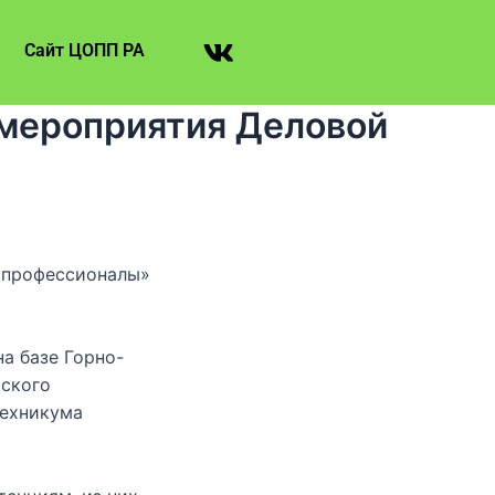
Сайт ЦОПП РА
мероприятия Деловой
е профессионалы»
а базе Горно-
йского
техникума