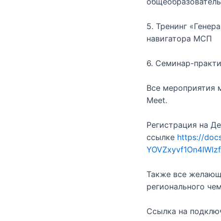
общеобразователь
5. Тренинг «Генер
навигатора МСП
6. Семинар-практ
Все мероприятия 
Meet.
Регистрация на Д
ссылке
https://d
YOVZxyvf1On4IWlzf
Также все желающ
регионального чем
Ссылка на подключ