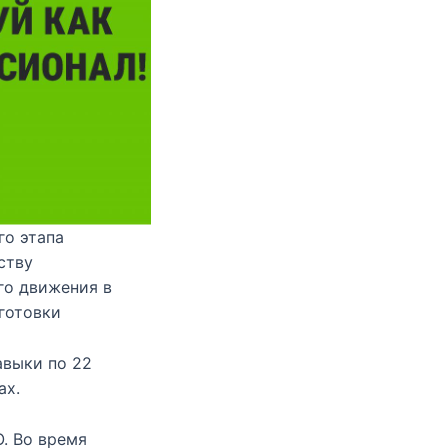
го этапа
ству
го движения в
готовки
авыки по 22
ах.
. Во время