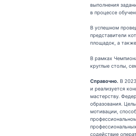
выполнения задан
в процессе обучен
В успешном прове
представители ко
площадок, а также
В рамках Чемпион
круглые столы, с
Справочно.
В 2023
и реализуется ко
мастерству. Феде
образования. Цел
мотивации, спосо
профессиональном
профессиональных
содействие опера