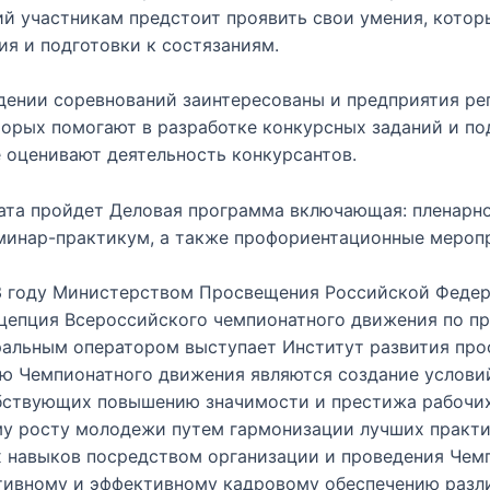
ий участникам предстоит проявить свои умения, котор
ия и подготовки к состязаниям.
дении соревнований заинтересованы и предприятия ре
торых помогают в разработке конкурсных заданий и по
 оценивают деятельность конкурсантов.
ата пройдет Деловая программа включающая: пленарно
еминар-практикум, а также профориентационные мероп
 году Министерством Просвещения Российской Федер
нцепция Всероссийского чемпионатного движения по п
ральным оператором выступает Институт развития про
ью Чемпионатного движения являются создание услови
бствующих повышению значимости и престижа рабочих
у росту молодежи путем гармонизации лучших практи
 навыков посредством организации и проведения Чемп
тивному и эффективному кадровому обеспечению разл