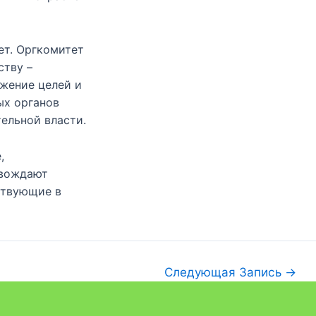
ет. Оргкомитет
ству –
жение целей и
ых органов
ельной власти.
,
овождают
ствующие в
Следующая Запись
→