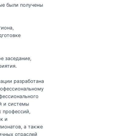
ые были получены
гиона,
дготовке
е заседание,
риятия.
ации разработана
рофессиональному
фессионального
й и системы
 профессий,
к и
ионатов, а также
ичных отраслей