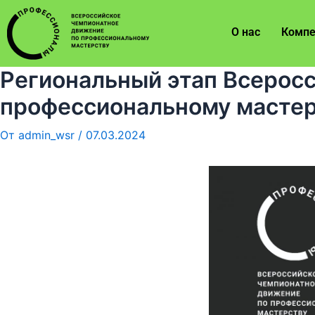
О нас
Компе
Региональный этап Всерос
профессиональному мастер
От
admin_wsr
/
07.03.2024